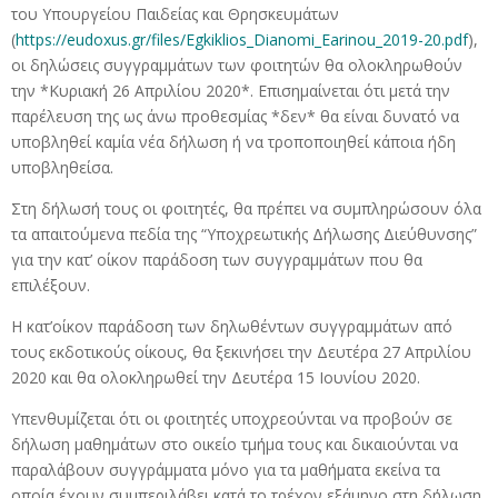
του Υπουργείου Παιδείας και Θρησκευμάτων
(
https://eudoxus.gr/files/Egkiklios_Dianomi_Earinou_2019-20.pdf
),
οι δηλώσεις συγγραμμάτων των φοιτητών θα ολοκληρωθούν
την *Κυριακή 26 Απριλίου 2020*. Επισημαίνεται ότι μετά την
παρέλευση της ως άνω προθεσμίας *δεν* θα είναι δυνατό να
υποβληθεί καμία νέα δήλωση ή να τροποποιηθεί κάποια ήδη
υποβληθείσα.
Στη δήλωσή τους οι φοιτητές, θα πρέπει να συμπληρώσουν όλα
τα απαιτούμενα πεδία της “Υποχρεωτικής Δήλωσης Διεύθυνσης”
για την κατ’ οίκον παράδοση των συγγραμμάτων που θα
επιλέξουν.
Η κατ’οίκον παράδοση των δηλωθέντων συγγραμμάτων από
τους εκδοτικούς οίκους, θα ξεκινήσει την Δευτέρα 27 Απριλίου
2020 και θα ολοκληρωθεί την Δευτέρα 15 Ιουνίου 2020.
Υπενθυμίζεται ότι οι φοιτητές υποχρεούνται να προβούν σε
δήλωση μαθημάτων στο οικείο τμήμα τους και δικαιούνται να
παραλάβουν συγγράμματα μόνο για τα μαθήματα εκείνα τα
οποία έχουν συμπεριλάβει κατά το τρέχον εξάμηνο στη δήλωση