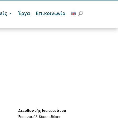
είς
Έργα
Επικοινωνία
Διευθυντής Ινστιτούτου
Eμμανουήλ Καραπιδάκης