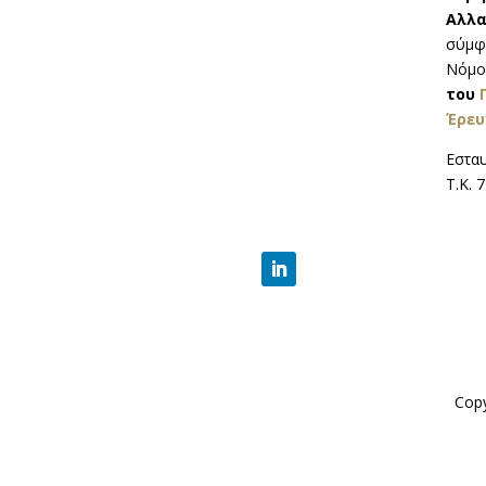
Αλλ
σύμφω
Νόμο
του
Έρευ
Εσταυ
Τ.Κ. 
Copy