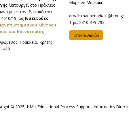
Μαρείνη Μαρκάκη
αγής
λειτουργεί στο Ηράκλειο
να με με τον ιδρυτικό του
email: marinimarkaki@hmu.gr
 4610/19, ως
Ινστιτούτο
Τηλ.: 2810 379 793
Πανεπιστημιακού Κέντρου
νας και Καινοτομίας
Επικοινωνία
ρωμένος, Ηράκλειο, Κρήτης
71 410
right © 2025, HMU Educational Process Support- Informatics Direct