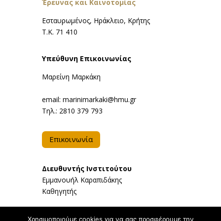
Έρευνας και Καινοτομίας
Εσταυρωμένος, Ηράκλειο, Κρήτης
Τ.Κ. 71 410
Υπεύθυνη Επικοινωνίας
Μαρείνη Μαρκάκη
email: marinimarkaki@hmu.gr
Τηλ.: 2810 379 793
Επικοινωνία
Διευθυντής Ινστιτούτου
Eμμανουήλ Καραπιδάκης
Καθηγητής
email: karapidakis@hmu.gr
Χρησιμοποιούμε cookies για να σας προσφέρουμε την