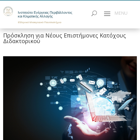
Ινστιτούτο Ενέργειας Περιβάλλοντος
και Κλιματικής Αλλαγής
Ελληνικό Μεσογειακό Πανεπιστήμιο
Πρόσκληση για Νέους Επιστήμονες Κατόχους
Διδακτορικού